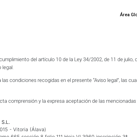
Área Gl
en cumplimiento del artículo 10 de la Ley 34/2002, de 11 de julio
 legal.
 las condiciones recogidas en el presente “Aviso legal”, las c
fecta comprensión y la expresa aceptación de las mencionadas 
 S.L.
015 - Vitoria (Álava)
mo 665 sección 8 folio 111 Hoja VI 3960 inscripción 3ª